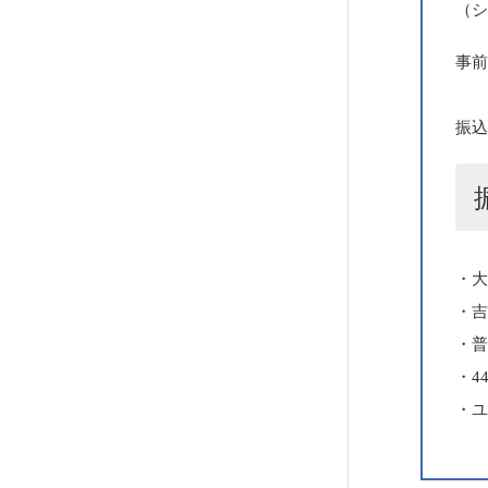
（シ
事
振込
・
・
・
・44
・