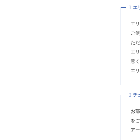
エ
エ
ご
た
エリ
意
エ
チ
お部
を
ア