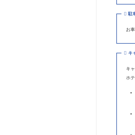
駐
お
キ
キ
ホ