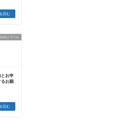
を読む
GoToトラベル
内とお申
するお願
を読む