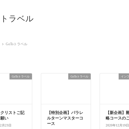
Toトラベル
GoToトラベル
GoToトラベル
GoToトラベル
イン
ックリストご記
【特別企画】パラレ
【新企画】
お願い
ルターンマスターコ
略コースの
ース
12月23日
2020年12月19日